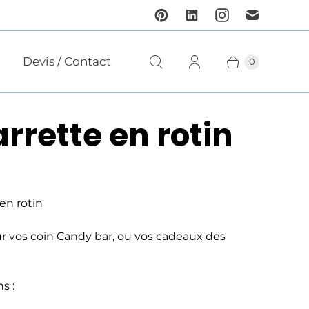
n
Devis / Contact
0
rrette en rotin
en rotin
ur vos coin Candy bar, ou vos cadeaux des
s :